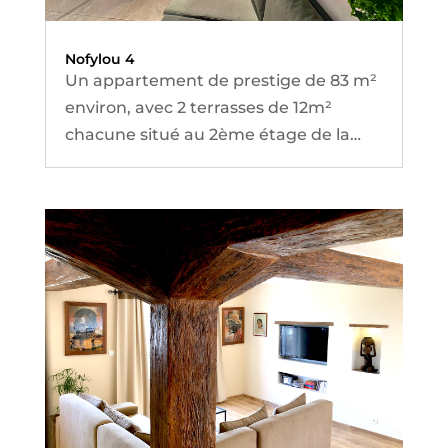
Nofylou 4
Un appartement de prestige de 83 m²
environ, avec 2 terrasses de 12m²
chacune situé au 2ème étage de la
propriété « Parc de Faravohitra ».
L’appartement surplombe le parc
botanique de Faravohitra et vous offre
une vue panoramique sur la ville
d’Antananarivo, tout en étant en
centre ville.
Il a été réalisé en Octobre 2024.