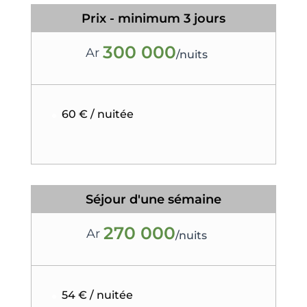
Prix - minimum 3 jours
300 000
Ar
/
nuits
60 € / nuitée
Séjour d'une sémaine
270 000
Ar
/
nuits
54 € / nuitée