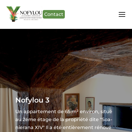
Contact
Nofylou 3
Un appartement de 65 m² environ, situé
au 2éme étage de la propriété dite "Soa-
nierana XIV" Il a été entièrement rénové