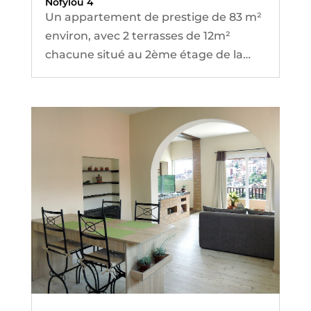
Nofylou 4
Un appartement de prestige de 83 m²
environ, avec 2 terrasses de 12m²
chacune situé au 2ème étage de la
propriété « Parc de Faravohitra ».
L’appartement surplombe le parc
botanique de Faravohitra et vous offre
une vue panoramique sur la ville
d’Antananarivo, tout en étant en
centre ville.
Il a été réalisé en Octobre 2024.