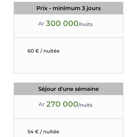
Prix - minimum 3 jours
300 000
Ar
/
nuits
60 € / nuitée
Séjour d'une sémaine
270 000
Ar
/
nuits
54 € / nuitée